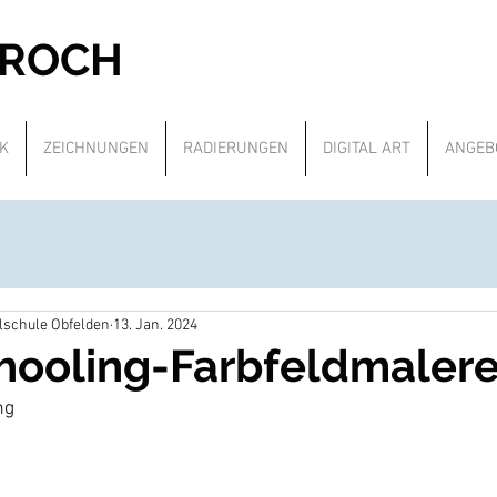
PROCH
K
ZEICHNUNGEN
RADIERUNGEN
DIGITAL ART
ANGEB
alschule Obfelden
13. Jan. 2024
ooling-Farbfeldmalere
ng