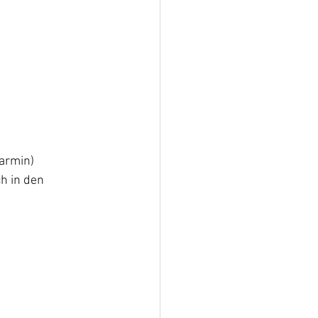
Karmin)
h in den 