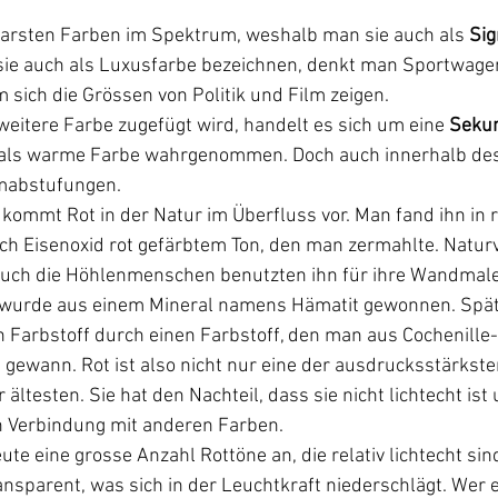
htbarsten Farben im Spektrum, weshalb man sie auch als 
Sig
sie auch als Luxusfarbe bezeichnen, denkt man Sportwage
m sich die Grössen von Politik und Film zeigen.
weitere Farbe zugefügt wird, handelt es sich um eine 
Seku
 als warme Farbe wahrgenommen. Doch auch innerhalb de
mabstufungen. 
kommt Rot in der Natur im Überfluss vor. Man fand ihn in r
rch Eisenoxid rot gefärbtem Ton, den man zermahlte. Natur
 Auch die Höhlenmenschen benutzten ihn für ihre Wandmaler
wurde aus einem Mineral namens Hämatit gewonnen. Späte
 Farbstoff durch einen Farbstoff, den man aus Cochenille-I
 gewann. Rot ist also nicht nur eine der ausdrucksstärkste
ältesten. Sie hat den Nachteil, dass sie nicht lichtecht ist 
in Verbindung mit anderen Farben.
eute eine grosse Anzahl Rottöne an, die relativ lichtecht si
nsparent, was sich in der Leuchtkraft niederschlägt. Wer es