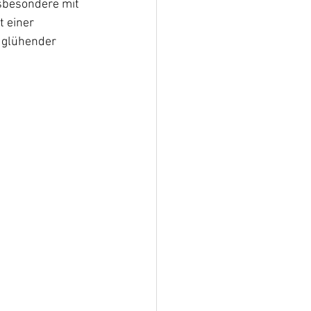
nsbesondere mit 
 einer 
 glühender 