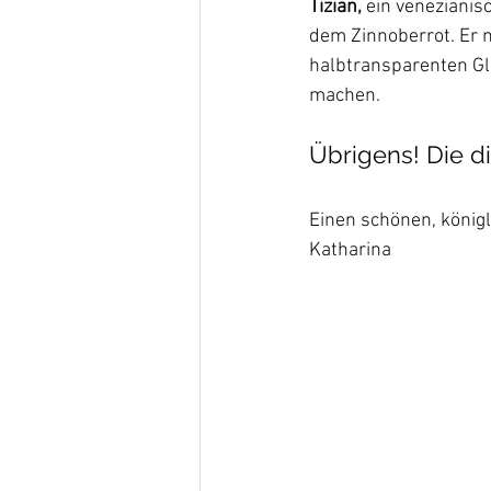
Tizian,
 ein venezianis
dem Zinnoberrot. Er 
halbtransparenten Gl
machen.
Übrigens! Die d
Einen schönen, könig
Katharina