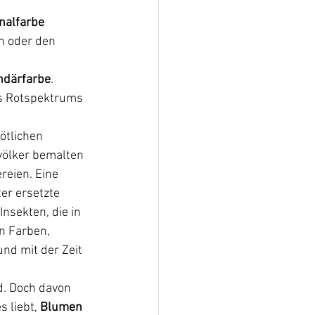
nalfarbe 
n oder den 
ndärfarbe
.
s Rotspektrums 
ötlichen 
völker bemalten 
eien. Eine 
r ersetzte 
nsekten, die in 
n Farben, 
und mit der Zeit 
nd. Doch davon 
 liebt, 
Blumen 