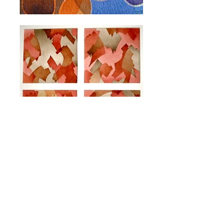
In der Serie "Schattenspiele" ist der
grafische Einfluss des Holzschnitts schon
spürbar. Malerische und geometrische
Techniken vermischen sich. Die zarten
Lasuren der Aquarellfarben kommen in
der klaren Formensprache gut zur