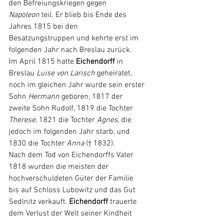
den 
Befreiungskriegen
 gegen
Napoleon
 teil. Er blieb bis Ende des 
Jahres 1815 bei den 
Besatzungstruppen und kehrte erst im 
folgenden Jahr nach Breslau zurück.
Im April 1815 hatte 
Eichendorff
 in 
Breslau 
Luise von Larisch
geheiratet, 
noch im gleichen Jahr wurde sein erster 
Sohn
Hermann
 geboren, 1817 der 
zweite Sohn Rudolf, 1819 die Tochter 
Therese
, 1821 die Tochter 
Agnes
,
die 
jedoch im folgenden Jahr starb, und 
1830 die Tochter 
Anna 
(† 1832). 
Nach dem Tod von Eichendorffs Vater 
1818 wurden die meisten der 
hochverschuldeten Güter der Familie 
bis auf Schloss Lubowitz und das Gut 
Sedlnitz
verkauft. 
Eichendorff 
trauerte 
dem Verlust der Welt seiner Kindheit 