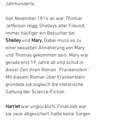
Jahrhunderts.
Von November 1814 an war 
Thomas 
Jefferson Hogg, 
Shelleys alter Freund, 
immer häufiger ein Besucher bei 
Shelley 
und 
Mary.
 Dabei muss es zu 
einer sexuellen Annäherung von Mary 
und Thomas gekommen sein. Mary war 
gerade erst 19 Jahre alt und schuf in 
dieser Zeit ihren Roman 
"Frankenstein". 
Mit diesem Roman über Frankenstein 
gründete sie zugleich die literarische 
Gattung der Science-Fiction. 
Harriet
 war unglücklich. Finanziell war 
sie zwar abgesichert, hatte keine Sorgen 
und nahm sich einen Liebhaber. Als 
dieser sie schwängerte, nahm sie sich 
das Leben. Sie ertränkte sich 1816  im 