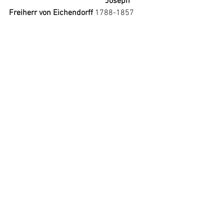
Joseph 
Freiherr von Eichendorff 
1788
-
1857