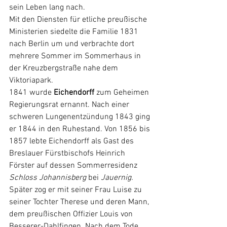
sein Leben lang nach.
Mit den Diensten für etliche preußische 
Ministerien siedelte die Familie 1831 
nach 
Berlin
um und verbrachte dort 
mehrere Sommer im Sommerhaus in 
der 
Kreuzbergstraße
 nahe dem 
Viktoriapark
.
1841 wurde 
Eichendorff
 zum Geheimen 
Regierungsrat
 ernannt. Nach einer 
schweren Lungenentzündung 1843 ging 
er 1844 in den Ruhestand. Von 1856 bis 
1857 lebte Eichendorff als Gast des 
Breslauer Fürstbischofs 
Heinrich 
Förster
auf dessen Sommerresidenz 
Schloss Johannisberg
 bei 
Jauernig
.
Später zog er mit seiner Frau Luise zu 
seiner Tochter Therese und deren Mann, 
dem preußischen Offizier Louis 
von 
Besserer-Dahlfingen
.
 Nach dem Tode 