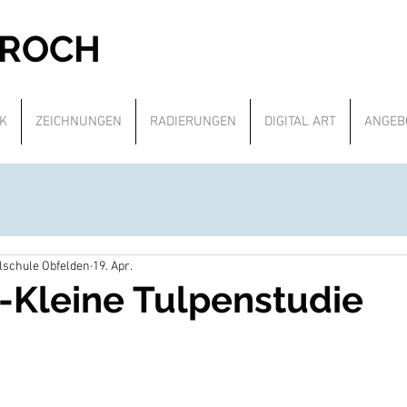
PROCH
K
ZEICHNUNGEN
RADIERUNGEN
DIGITAL ART
ANGEB
alschule Obfelden
19. Apr.
-Kleine Tulpenstudie