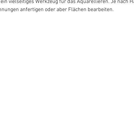
t ein vielseitiges Werkzeug für das Aquarellieren. Je nach
chnungen anfertigen oder aber Flächen bearbeiten.