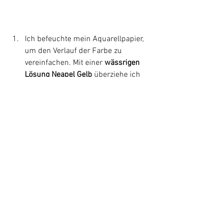
Ich befeuchte mein Aquarellpapier, 
um den Verlauf der Farbe zu 
vereinfachen. Mit einer 
wässrigen 
Lösung Neapel Gelb
 überziehe ich 
den Himmel, beim oberen Rand 
beginnend  abwärts. einschliesslich 
der Mitte des Flusses. Die rein 
blauen Stellen des Wassers lasse 
ich aus. Der rechten Seite des 
Himmels füge ich eine 
Spur 
Karminrot 
bei.