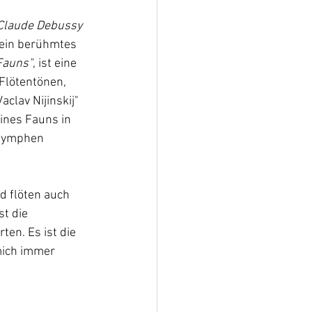
Claude Debussy 
sein berühmtes 
Fauns"
, ist eine 
Flötentönen, 
clav Nijinskij" 
ines Fauns in 
 Nymphen 
d flöten auch 
t die 
en. Es ist die 
mich immer 