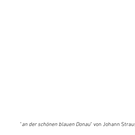
                                                          "
an der schönen blauen Donau
" von Johann Strau