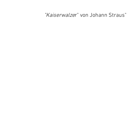
                                                                             "Kaiserwalze
r" von Johann Straus"  