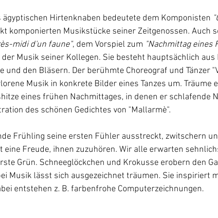
es ägyptischen Hirtenknaben bedeutete dem Komponisten 
"
ickt komponierten Musikstücke seiner Zeitgenossen. Auch 
rès-midi d'un faune"
, dem Vorspiel zum 
"Nachmittag eines 
der Musik seiner Kollegen. Sie besteht hauptsächlich aus 
fe und den Bläsern. Der berühmte Choreograf und Tänzer "Va
lorene Musik in konkrete Bilder eines Tanzes um. Träume e
gshitze eines frühen Nachmittages, in denen er schlafende
ustration des schönen Gedichtes von "Mallarmè". 
nde Frühling seine ersten Fühler ausstreckt, zwitschern un
st eine Freude, ihnen zuzuhören. Wir alle erwarten sehnlichs
rste Grün. Schneeglöckchen und Krokusse erobern den Gart
ei Musik lässt sich ausgezeichnet träumen. Sie inspiriert 
bei entstehen z. B. farbenfrohe Computerzeichnungen.