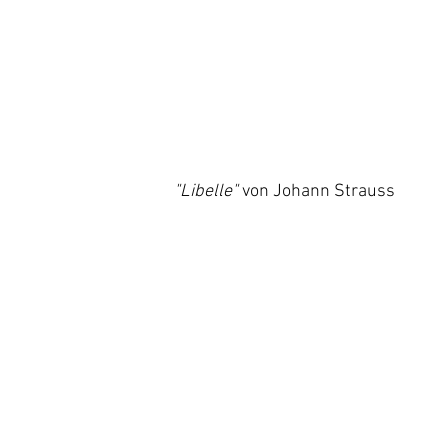
                                               "Libelle"
 von Johann Strauss  