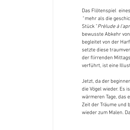
Das Flötenspiel  ein
"
 mehr als die gesch
Stück "
Prèlude à l'ap
bewusste Abkehr von 
begleitet von der Har
setzte diese traumver
der flirrenden Mitta
verführt, ist eine Ill
Jetzt, da der beginne
die Vögel wieder. Es i
wärmeren Tage, das e
Zeit der Träume und b
wieder zum Malen. Da