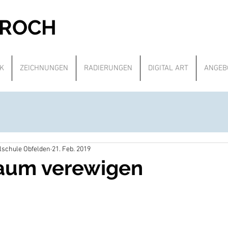
PROCH
K
ZEICHNUNGEN
RADIERUNGEN
DIGITAL ART
ANGEB
alschule Obfelden
21. Feb. 2019
raum verewigen