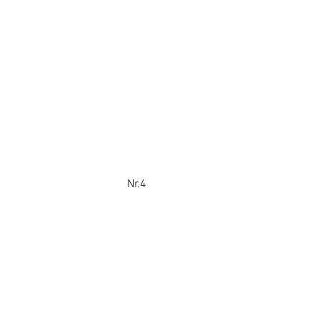
				Nr.4