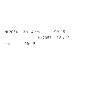
Nr.2054   13 x 14 cm		Sfr. 15.-	 
                                  Nr.2057	12,8 x 18 
cm		Sfr. 15.-