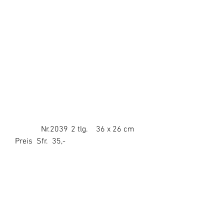
                Nr.2039	 2 tlg.    36 x 26 cm	 
   Preis  Sfr.  35,-