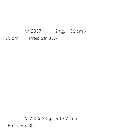
                Nr. 2037	  2 tlg.    36 cm x 
25 cm	Preis Sfr. 35.-
                Nr.2035	 2 tlg.   40 x 25 cm	 
  Preis  Sfr. 35.-