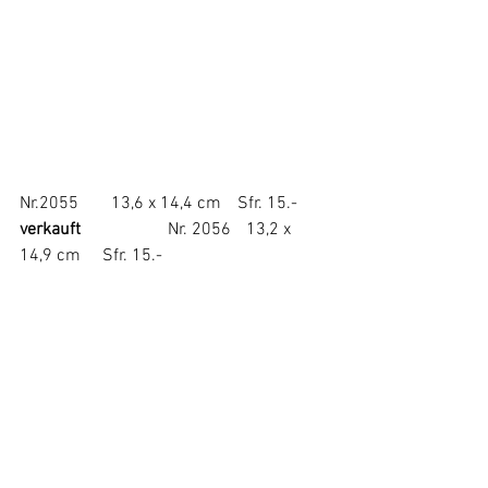
Nr.2055	 13,6 x 14,4 cm	Sfr. 15.-	
verkauft		    
Nr. 2056	  13,2 x 
14,9 cm     Sfr. 15.-	