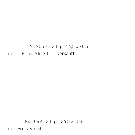
                    Nr. 2050    2 tlg.   14,5 x 20,5 
cm        Preis  Sfr. 30.-   
  verkauft
                Nr. 2049   2 tlg.    26,5 x 13,8 
cm	Preis Sfr. 30.-