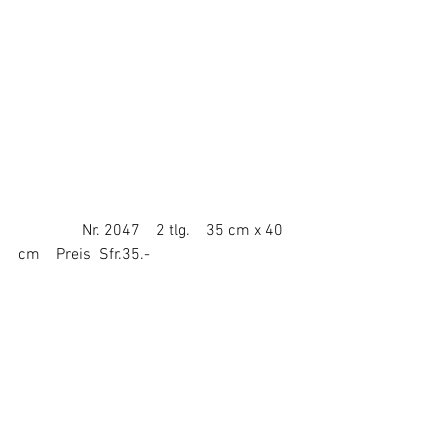
                Nr. 2047    2 tlg.    35 cm x 40 
cm    Preis  Sfr.35.-