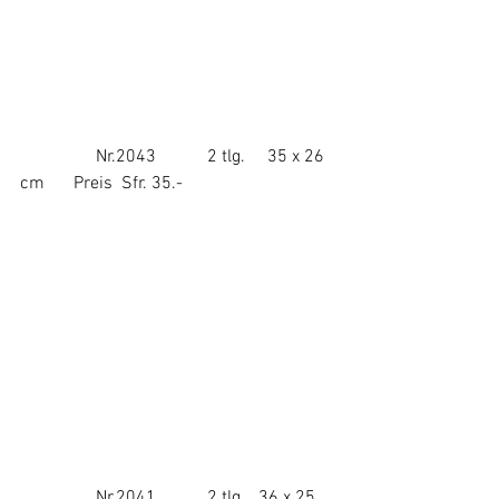
                 Nr.2043	  2 tlg.     35 x 26 
cm	  Preis  Sfr. 35.-
                 Nr.2041	  2 tlg.   36 x 25 