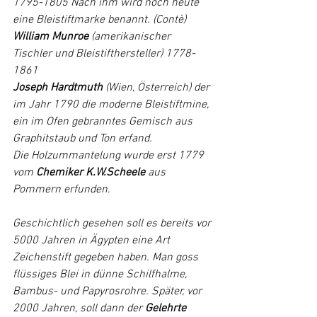
1795-1805 Nach ihm wird noch heute 
eine Bleistiftmarke benannt. (Contè)
William Munroe
 (amerikanischer 
Tischler und Bleistifthersteller) 1778-
1861
Joseph Hardtmuth
 (Wien, Österreich) der 
im Jahr 1790 die moderne Bleistiftmine, 
ein im Ofen gebranntes Gemisch aus 
Graphitstaub und Ton erfand.
Die Holzummantelung wurde erst 1779 
vom 
Chemiker K.W.Scheele 
aus 
Pommern erfunden.
Geschichtlich gesehen soll es bereits vor 
5000 Jahren in Ägypten eine Art 
Zeichenstift gegeben haben. Man goss 
flüssiges Blei in dünne Schilfhalme, 
Bambus- und Papyrosrohre. Später, vor 
2000 Jahren, soll dann der 
Gelehrte 