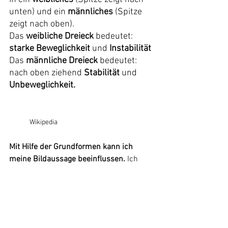
unten) und ein 
männliches
 (Spitze 
zeigt nach oben).
Das 
weibliche Dreieck
 bedeutet: 
starke Beweglichkeit
 und 
Instabilität
Das 
männliche Dreieck
 bedeutet: 
nach oben ziehend 
Stabilität
 und 
Unbeweglichkeit.
Wikipedia
Mit Hilfe der Grundformen kann ich 
meine Bildaussage beeinflussen.
 Ich 
kann schwere Elemente leichter wirken 
lassen indem ich sie schweben lasse (
In 
den oberen Bildteil setze
) oder, vor allem 
in der abstrakten Malerei, schwache 
Farben stärken und starke Farben 