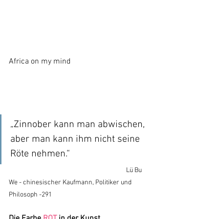
Africa on my mind	
„Zinnober kann man abwischen, 
aber man kann ihm nicht seine 
Röte nehmen.“   
Lü Bu 
We - chinesischer Kaufmann, Politiker und 
Philosoph -291
Die Farbe 
ROT 
in der Kunst