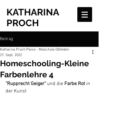
KATHARINA
PROCH
Beitrag
Katharina Proch Pleiss - Malschule Obfelden
27. Sept. 2022
Homeschooling-Kleine
Farbenlehre 4
"Rupprecht Geiger"
 und die 
Farbe Rot 
in 
der Kunst