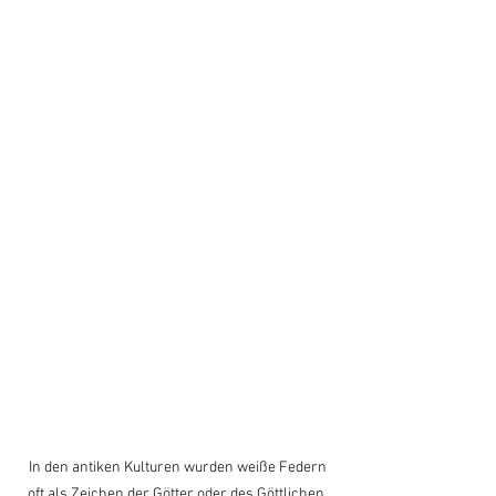
 In den antiken Kulturen wurden weiße Federn 
oft als Zeichen der Götter oder des Göttlichen 