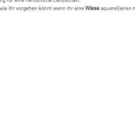
ung für eine herbstliche Landschaft.
 wie ihr vorgehen könnt wenn ihr eine 
Wiese 
aquarellieren 