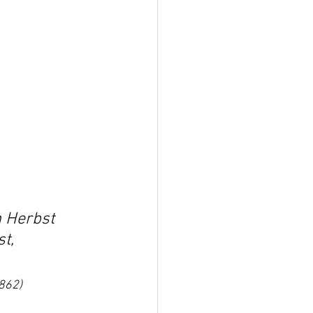
 
Herbst
t, 
862)