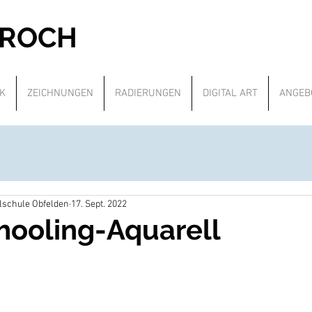
PROCH
K
ZEICHNUNGEN
RADIERUNGEN
DIGITAL ART
ANGEB
alschule Obfelden
17. Sept. 2022
ooling-Aquarell