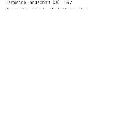
Heroische Landschaft  (Öl)  1842
Diese aufwendige Landschaft, gemalt in 
seinem 21. Lebensjahr, wirkt urzeitlich, 
wild und ein wenig schwermütig. Sie 
war lange verschollen. Beim 
Wiederauftauchen erstand sie die 
Gottfried Keller Stiftung. Sie hängt im 
Lesesaal der Zentralbibliothek Zürich.
Bildet euch selbst ein Urteil.
Katharina
Alle ansehen
Aktuelle Beiträge