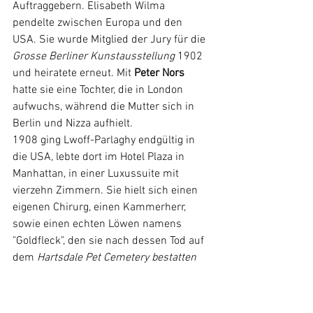
Auftraggebern. Elisabeth Wilma 
pendelte zwischen Europa und den 
USA. Sie wurde Mitglied der Jury für die 
Grosse Berliner Kunstausstellung
 1902 
und heiratete erneut. Mit 
Peter Nors
hatte sie eine Tochter, die in London 
aufwuchs, während die Mutter sich in 
Berlin und Nizza aufhielt.
1908 ging Lwoff-Parlaghy endgültig in 
die USA, lebte dort im Hotel Plaza in 
Manhattan, in einer Luxussuite mit 
vierzehn Zimmern. Sie hielt sich einen 
eigenen Chirurg, einen Kammerherr, 
sowie einen echten Löwen namens 
"Goldfleck", den sie nach dessen Tod auf 
dem 
Hartsdale Pet Cemetery bestatten 
liess
. Woher sie ihren Reichtum hatte, 
wusste Niemand. Mit dem ersten 
Weltkrieg1914 nahm ihr Erfolg ab und 