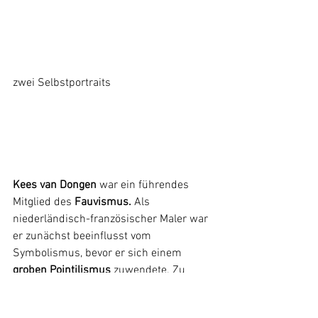
zwei Selbstportraits
Kees van Dongen
 war ein führendes 
Mitglied des 
Fauvismus. 
Als 
niederländisch-französischer Maler war 
er zunächst beeinflusst vom 
Symbolismus, bevor er sich einem 
groben Pointilismus
 zuwendete. Zu 
Beginn seiner Laufbahn fand er seine 
Motive im Rotlichtmilieu von Rotterdam, 