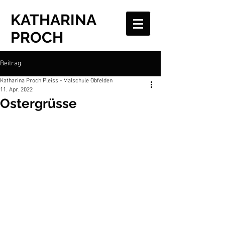
KATHARINA
PROCH
Beitrag
Katharina Proch Pleiss - Malschule Obfelden
11. Apr. 2022
Ostergrüsse