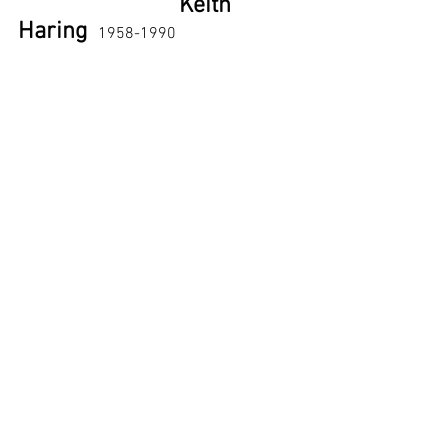
 Keith 
Haring
	1958-1990	