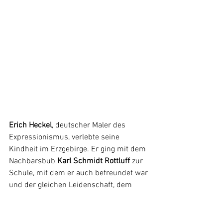
Erich Heckel
, deutscher Maler des 
Expressionismus, verlebte seine 
Kindheit im Erzgebirge. Er ging mit dem 
Nachbarsbub 
Karl Schmidt Rottluff 
zur 
Schule, mit dem er auch befreundet war 
und der gleichen Leidenschaft, dem 
Malen frönte. Noch mehr war er 
allerdings an Literatur interessiert. 
Während seiner Ausbildung an der 