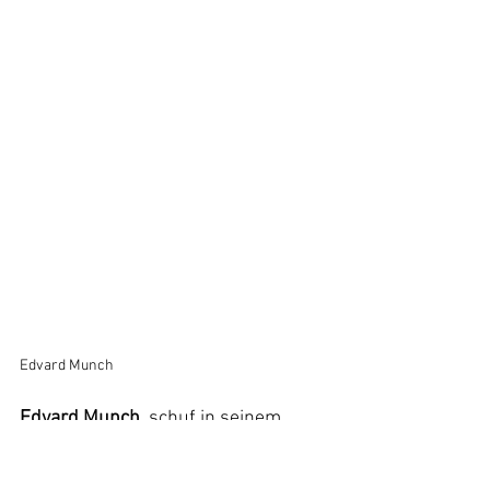
Edvard Munch
Edvard Munch 
 schuf in seinem 
Leben an die 70 Selbstportraits, in 
denen er vor allem der Welt zeigen 