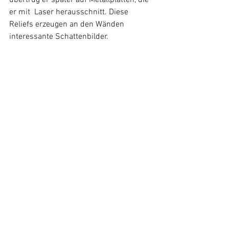
übertrug er später auf Metallplatten, die 
er mit  Laser herausschnitt. Diese 
Reliefs erzeugen an den Wänden  
interessante Schattenbilder.
Tom Wesselmann
 war ein US-